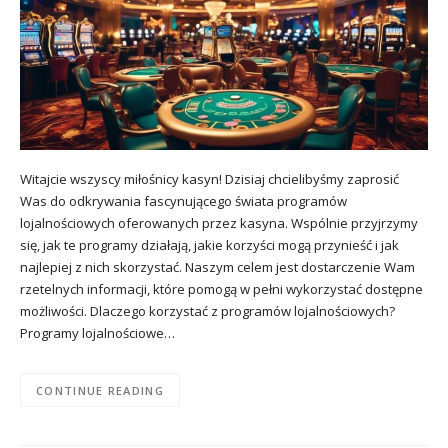
Witajcie wszyscy miłośnicy kasyn! Dzisiaj chcielibyśmy zaprosić
Was do odkrywania fascynującego świata programów
lojalnościowych oferowanych przez kasyna. Wspólnie przyjrzymy
się, jak te programy działają, jakie korzyści mogą przynieść i jak
najlepiej z nich skorzystać. Naszym celem jest dostarczenie Wam
rzetelnych informacji, które pomogą w pełni wykorzystać dostępne
możliwości. Dlaczego korzystać z programów lojalnościowych?
Programy lojalnościowe…
CONTINUE READING