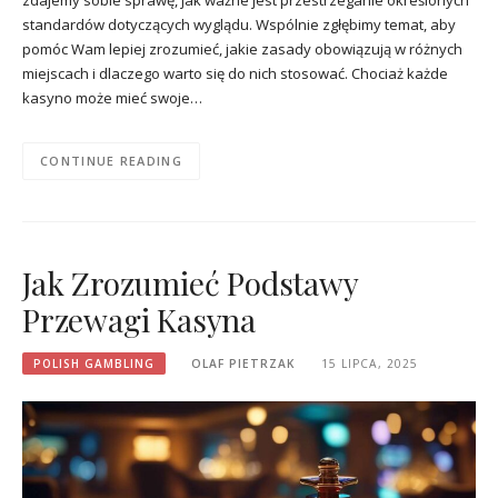
zdajemy sobie sprawę, jak ważne jest przestrzeganie określonych
standardów dotyczących wyglądu. Wspólnie zgłębimy temat, aby
pomóc Wam lepiej zrozumieć, jakie zasady obowiązują w różnych
miejscach i dlaczego warto się do nich stosować. Chociaż każde
kasyno może mieć swoje…
CONTINUE READING
Jak Zrozumieć Podstawy
Przewagi Kasyna
POLISH GAMBLING
OLAF PIETRZAK
15 LIPCA, 2025