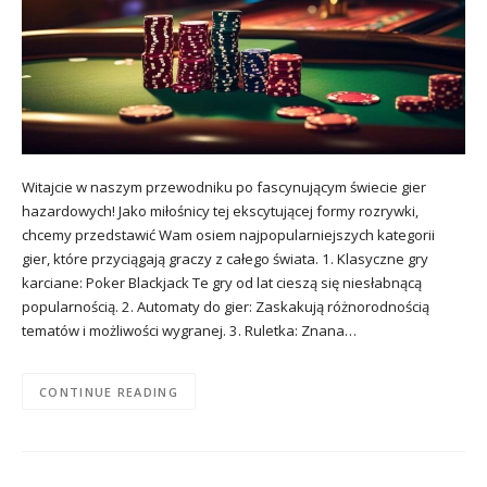
Witajcie w naszym przewodniku po fascynującym świecie gier
hazardowych! Jako miłośnicy tej ekscytującej formy rozrywki,
chcemy przedstawić Wam osiem najpopularniejszych kategorii
gier, które przyciągają graczy z całego świata. 1. Klasyczne gry
karciane: Poker Blackjack Te gry od lat cieszą się niesłabnącą
popularnością. 2. Automaty do gier: Zaskakują różnorodnością
tematów i możliwości wygranej. 3. Ruletka: Znana…
CONTINUE READING