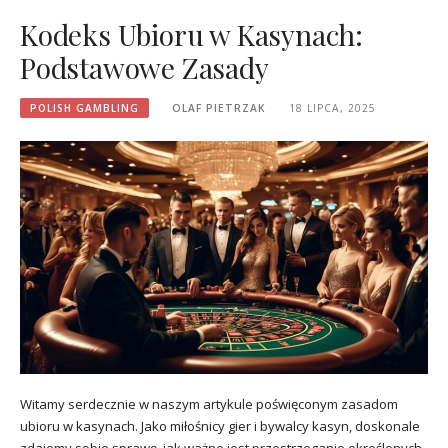
Kodeks Ubioru w Kasynach:
Podstawowe Zasady
POLISH GAMBLING
OLAF PIETRZAK
18 LIPCA, 2025
Witamy serdecznie w naszym artykule poświęconym zasadom
ubioru w kasynach. Jako miłośnicy gier i bywalcy kasyn, doskonale