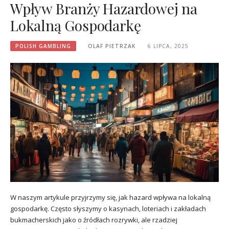
Wpływ Branży Hazardowej na
Lokalną Gospodarkę
POLISH GAMBLING
OLAF PIETRZAK
6 LIPCA, 2025
W naszym artykule przyjrzymy się, jak hazard wpływa na lokalną
gospodarkę. Często słyszymy o kasynach, loteriach i zakładach
bukmacherskich jako o źródłach rozrywki, ale rzadziej