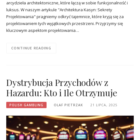
arcydzieła architektoniczne, które łączą w sobie funkcjonalność i
luksus. W naszym artykule "Architektura Kasyn: Sekrety
Projektowania" pragniemy odkryć tajemnice, które kryją się za
projektowaniem tych wyjątkowych przestrzeni. Przyjrzymy się
kluczowym aspektom projektowania…
CONTINUE READING
Dystrybucja Przychodów z
Hazardu: Kto i Ile Otrzymuje
POLISH GAMBLING
OLAF PIETRZAK
21 LIPCA, 2025